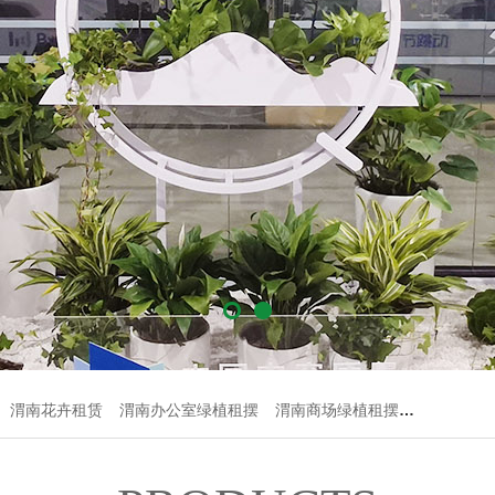
渭南花卉租赁
渭南办公室绿植租摆
渭南商场绿植租摆
渭南企业绿